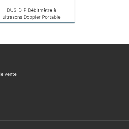
DUS-D-P Débitmètre à
ultrasons Doppler Portable
de vente